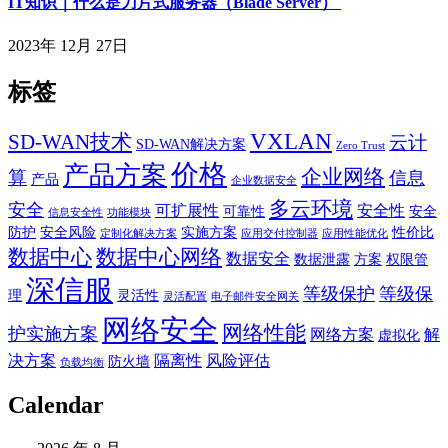
IT知识｜什么是刀片式服务器（Blade Server）
2023年 12月 27日
标签
VXLAN
SD-WAN技术
云计
SD-WAN解决方案
Zero Trust
价格
产品方案
企业网络
算
信息
产品
企业数据安全
多云环境
安全
可扩展性
安全性
可靠性
安全
信息安全性
功能模块
防护
安全风险
实施方案
性价比
定制化解决方案
应用交付控制器
应用性能优化
数据中心
数据中心网络
数据安全
数据泄露
方案
权限管
深信服
等级保护
等级保
理
灵活性
灵活配置
电子邮件安全网关
网络安全
网络性能
护实施方案
网络方案
解
虚拟化
决方案
隔离性
风险评估
防火墙
负载均衡
Calendar