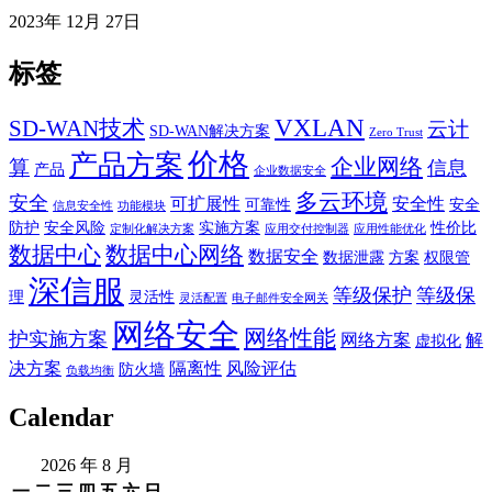
2023年 12月 27日
标签
VXLAN
SD-WAN技术
云计
SD-WAN解决方案
Zero Trust
价格
产品方案
企业网络
算
信息
产品
企业数据安全
多云环境
安全
可扩展性
安全性
可靠性
安全
信息安全性
功能模块
防护
安全风险
实施方案
性价比
定制化解决方案
应用交付控制器
应用性能优化
数据中心
数据中心网络
数据安全
数据泄露
方案
权限管
深信服
等级保护
等级保
理
灵活性
灵活配置
电子邮件安全网关
网络安全
网络性能
护实施方案
网络方案
解
虚拟化
决方案
隔离性
风险评估
防火墙
负载均衡
Calendar
2026 年 8 月
一
二
三
四
五
六
日