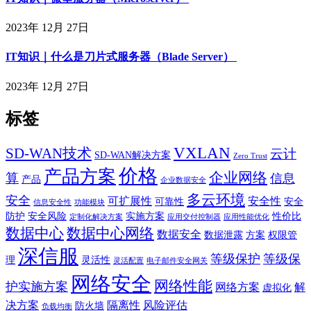
2023年 12月 27日
IT知识｜什么是刀片式服务器（Blade Server）
2023年 12月 27日
标签
VXLAN
SD-WAN技术
云计
SD-WAN解决方案
Zero Trust
价格
产品方案
企业网络
算
信息
产品
企业数据安全
多云环境
安全
可扩展性
安全性
可靠性
安全
信息安全性
功能模块
防护
安全风险
实施方案
性价比
定制化解决方案
应用交付控制器
应用性能优化
数据中心
数据中心网络
数据安全
数据泄露
方案
权限管
深信服
等级保护
等级保
理
灵活性
灵活配置
电子邮件安全网关
网络安全
网络性能
护实施方案
网络方案
解
虚拟化
决方案
隔离性
风险评估
防火墙
负载均衡