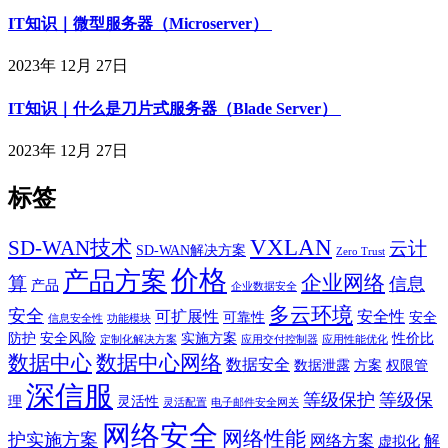
IT知识｜微型服务器（Microserver）
2023年 12月 27日
IT知识｜什么是刀片式服务器（Blade Server）
2023年 12月 27日
标签
VXLAN
SD-WAN技术
云计
SD-WAN解决方案
Zero Trust
价格
产品方案
企业网络
算
信息
产品
企业数据安全
多云环境
安全
可扩展性
安全性
可靠性
安全
信息安全性
功能模块
防护
安全风险
实施方案
性价比
定制化解决方案
应用交付控制器
应用性能优化
数据中心
数据中心网络
数据安全
数据泄露
方案
权限管
深信服
等级保护
等级保
理
灵活性
灵活配置
电子邮件安全网关
网络安全
网络性能
护实施方案
网络方案
解
虚拟化