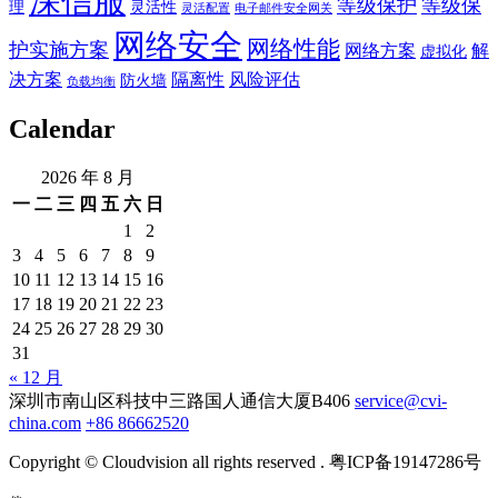
深信服
等级保护
等级保
理
灵活性
灵活配置
电子邮件安全网关
网络安全
网络性能
护实施方案
网络方案
解
虚拟化
决方案
隔离性
风险评估
防火墙
负载均衡
Calendar
2026 年 8 月
一
二
三
四
五
六
日
1
2
3
4
5
6
7
8
9
10
11
12
13
14
15
16
17
18
19
20
21
22
23
24
25
26
27
28
29
30
31
« 12 月
深圳市南山区科技中三路国人通信大厦B406
service@cvi-
china.com
+86 86662520
Copyright © Cloudvision all rights reserved . 粤ICP备19147286号