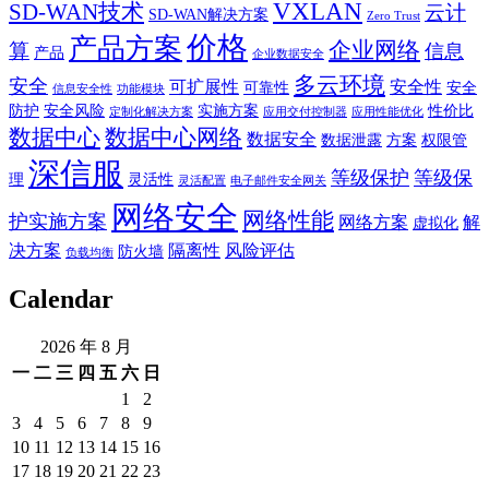
VXLAN
SD-WAN技术
云计
SD-WAN解决方案
Zero Trust
价格
产品方案
企业网络
算
信息
产品
企业数据安全
多云环境
安全
可扩展性
安全性
可靠性
安全
信息安全性
功能模块
防护
安全风险
实施方案
性价比
定制化解决方案
应用交付控制器
应用性能优化
数据中心
数据中心网络
数据安全
数据泄露
方案
权限管
深信服
等级保护
等级保
理
灵活性
灵活配置
电子邮件安全网关
网络安全
网络性能
护实施方案
网络方案
解
虚拟化
决方案
隔离性
风险评估
防火墙
负载均衡
Calendar
2026 年 8 月
一
二
三
四
五
六
日
1
2
3
4
5
6
7
8
9
10
11
12
13
14
15
16
17
18
19
20
21
22
23