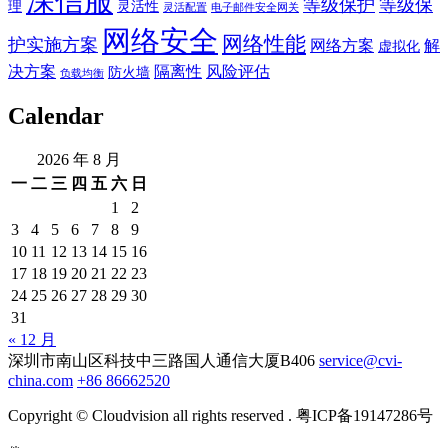
深信服
等级保护
等级保
理
灵活性
灵活配置
电子邮件安全网关
网络安全
网络性能
护实施方案
网络方案
解
虚拟化
决方案
隔离性
风险评估
防火墙
负载均衡
Calendar
2026 年 8 月
一
二
三
四
五
六
日
1
2
3
4
5
6
7
8
9
10
11
12
13
14
15
16
17
18
19
20
21
22
23
24
25
26
27
28
29
30
31
« 12 月
深圳市南山区科技中三路国人通信大厦B406
service@cvi-
china.com
+86 86662520
Copyright © Cloudvision all rights reserved . 粤ICP备19147286号