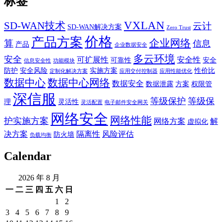
标签
VXLAN
SD-WAN技术
云计
SD-WAN解决方案
Zero Trust
价格
产品方案
企业网络
算
信息
产品
企业数据安全
多云环境
安全
可扩展性
安全性
可靠性
安全
信息安全性
功能模块
防护
安全风险
实施方案
性价比
定制化解决方案
应用交付控制器
应用性能优化
数据中心
数据中心网络
数据安全
数据泄露
方案
权限管
深信服
等级保护
等级保
理
灵活性
灵活配置
电子邮件安全网关
网络安全
网络性能
护实施方案
网络方案
解
虚拟化
决方案
隔离性
风险评估
防火墙
负载均衡
Calendar
2026 年 8 月
一
二
三
四
五
六
日
1
2
3
4
5
6
7
8
9