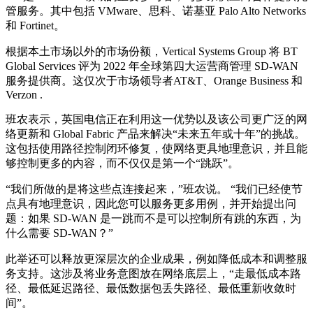
管服务。其中包括 VMware、
思科
、
诺基亚
Palo Alto Networks
和 Fortinet。
根据本土市场以外的市场份额，Vertical Systems Group 将 BT
Global Services 评为 2022 年全球第四大运营商管理 SD-WAN
服务提供商。这仅次于市场领导者
AT&T
、Orange Business 和
Verzon
.
班农表示，英国电信正在利用这一优势以及该公司更广泛的网
络更新和 Global Fabric 产品来解决“未来五年或十年”的挑战。
这包括使用路径控制闭环修复，使网络更具地理意识，并且能
够控制更多的内容，而不仅仅是第一个“跳跃”。
“我们所做的是将这些点连接起来，”班农说。 “我们已经使节
点具有地理意识，因此您可以服务更多用例，并开始提出问
题：如果 SD-WAN 是一跳而不是可以控制所有跳的东西，为
什么需要 SD-WAN？”
此举还可以释放更深层次的企业成果，例如降低成本和调整服
务支持。这涉及将业务意图放在网络底层上，“走最低成本路
径、最低延迟路径、最低数据包丢失路径、最低重新收敛时
间”。