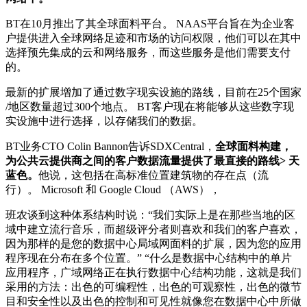
BT在10月推出了其全球面料平台
。 NAAS平台旨在为企业客
户提供进入全球网络足迹和市场的访问权限，他们可以在其中
选择预先集成的云和网络服务，而这些服务是他们需要支付
的。
最新的扩展增加了通过数字现实设施的路线，目前在25个国家
/地区数量超过300个地点。 BT客户现在将能够从这些数字现
实设施中进行选择，以存储我们的数据。
BT业务CTO Colin Bannon告诉SDXCentral，
全球面料构建，
为公共云提供商之间的客户数据流量提供了最直接的路线> 天
蓝色。
他说，这包括在高标准位置建筑物的存在点（流
行）。 Microsoft 和 Google Cloud （AWS），
班农谈到这种体系结构时说：“我们实际上是在那些当地的区
域中建立流行音乐，而超级评分者则喜欢和我们的客户喜欢，
因为那样的是您的数据中心局域网面料的扩展，因为您的应用
程序现在分布在多个位置。” “什么是数据中心结构中的单片
应用程序，广域网络正在执行数据中心结构功能，这就是我们
采用的方法：出色的可编程性，出色的可观察性，出色的微节
目和安全性以及出色的控制和可见性就像您在数据中心中所做