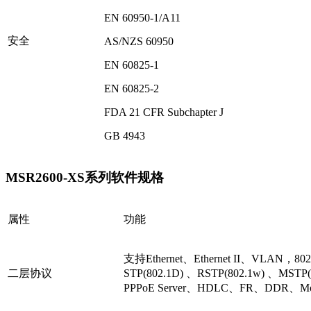
EN 60950-1/A11
安全
AS/NZS 60950
EN 60825-1
EN 60825-2
FDA 21 CFR Subchapter J
GB 4943
MSR2600-XS系列软件规格
属性
功能
支持Ethernet、Ethernet II、VLAN，80
二层协议
STP(802.1D) 、RSTP(802.1w) 、MSTP(
PPPoE Server、HDLC、FR、DDR、M