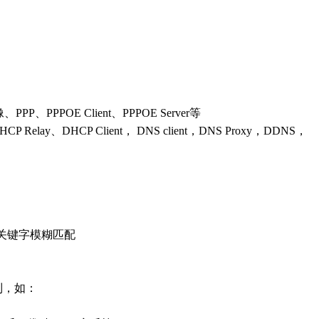
、PPP、PPPOE Client、PPPOE Server等
CP Relay、DHCP Client， DNS client，DNS Proxy，DDNS，
，关键字模糊匹配
制，如：