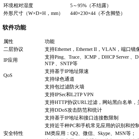
环境相对湿度
5～95%（不结露）
外形尺寸（W×D×H，mm）
440×230×44（不含脚垫）
软件功能
属性
功能
二层协议
支持Ethernet，Ethernet II，VLAN，端口镜像
支持Ping、Trace、ICMP，DHCP Server 、DH
IP应用
NTP 、SNTP等
支持基于IP地址限速
QoS
支持绿色通道
支持包过滤防火墙
支持IPSec和L2TP VPN
支持HTTP协议URL过滤，网站黑白名单
支持DDoS攻击防范和统计
支持基于IP地址和接口连接数限制
支持近千种PC和手机常见应用的识别和控
安全特性
IM类应用：QQ、微信、Skype、MSN等；