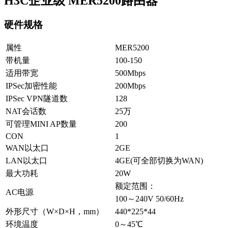
H3C企业级 MER5200路由器
硬件规格
属性
MER5200
带机量
100-150
适用带宽
500Mbps
IPSec加密性能
200Mbps
IPSec VPN隧道数
128
NAT会话数
25万
可管理MINI AP数量
200
CON
1
WAN以太口
2GE
LAN以太口
4GE(可全部切换为WAN)
最大功耗
20W
额定范围：
AC电源
100～240V 50/60Hz
外形尺寸（W×D×H，mm）
440*225*44
环境温度
0～45℃