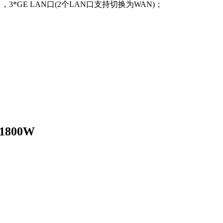
），3*GE LAN口(2个LAN口支持切换为WAN)；
800W