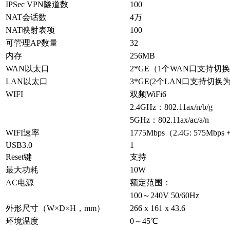
IPSec VPN隧道数
100
NAT会话数
4万
NAT映射表项
100
可管理AP数量
32
内存
256MB
WAN以太口
2*GE（1个WAN口支持切
LAN以太口
3*GE(2个LAN口支持切换为
WIFI
双频WiFi6
2.4GHz：802.11ax/n/b/g
5GHz：802.11ax/ac/a/n
WIFI速率
1775Mbps（2.4G: 575Mbps 
USB3.0
1
Reset键
支持
最大功耗
10W
AC电源
额定范围：
100～240V 50/60Hz
外形尺寸（W×D×H，mm）
266 x 161 x 43.6
环境温度
0～45℃