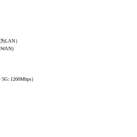
换为LAN）
WAN)
+ 5G: 1200Mbps）