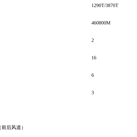
1290T/3870T
460800M
2
16
6
3
（前后风道）