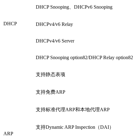
DHCP Snooping、DHCPv6 Snooping
DHCP
DHCPv4/v6 Relay
DHCPv4/v6 Server
DHCP Snooping option82/DHCP Relay option82
支持静态表项
支持免费ARP
支持标准代理ARP和本地代理ARP
支持Dynamic ARP Inspection（DAI）
ARP