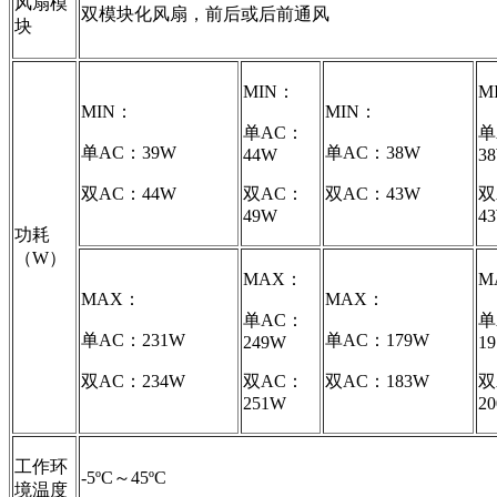
风扇模
双模块化风扇，前后或后前通风
块
MIN：
M
MIN：
MIN：
单AC：
单
单AC：39W
单AC：38W
44W
3
双AC：44W
双AC：
双AC：43W
双
49W
4
功耗
（W）
MAX：
M
MAX：
MAX：
单AC：
单
单AC：231W
单AC：179W
249W
1
双AC：234W
双AC：
双AC：183W
双
251W
2
工作环
-5ºC～45ºC
境温度