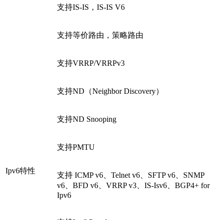
支持IS-IS，IS-IS V6
支持等价路由，策略路由
支持VRRP/VRRPv3
支持ND（Neighbor Discovery）
支持ND Snooping
支持PMTU
Ipv6特性
支持 ICMP v6、Telnet v6、SFTP v6、SNMP
v6、BFD v6、VRRP v3、IS-Isv6、BGP4+ for
Ipv6