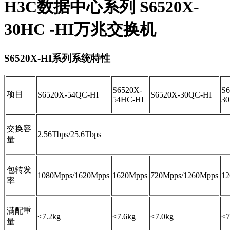
H3C数据中心系列 S6520X-
30HC -HI万兆交换机
S6520X-HI系列系统特性
S6520X-
S6
项目
S6520X-54QC-HI
S6520X-30QC-HI
54HC-HI
3
交换容
2.56Tbps/25.6Tbps
量
包转发
1080Mpps/1620Mpps
1620Mpps
720Mpps/1260Mpps
12
率
满配重
≤7.2kg
≤7.6kg
≤7.0kg
≤7
量