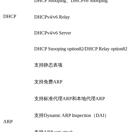
DHCP Snooping、DHCPv6 Snooping
DHCP
DHCPv4/v6 Relay
DHCPv4/v6 Server
DHCP Snooping option82/DHCP Relay option82
支持静态表项
支持免费ARP
支持标准代理ARP和本地代理ARP
支持Dynamic ARP Inspection（DAI）
ARP