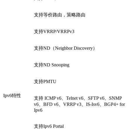
支持等价路由，策略路由
支持VRRP/VRRPv3
支持ND（Neighbor Discovery）
支持ND Snooping
支持PMTU
Ipv6特性
支持 ICMP v6、Telnet v6、SFTP v6、SNMP
v6、BFD v6、VRRP v3、IS-Isv6、BGP4+ for
Ipv6
支持Ipv6 Portal