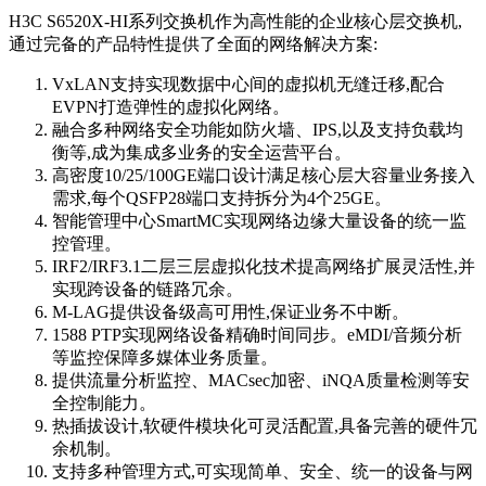
H3C S6520X-HI系列交换机作为高性能的企业核心层交换机,
通过完备的产品特性提供了全面的网络解决方案:
VxLAN支持实现数据中心间的虚拟机无缝迁移,配合
EVPN打造弹性的虚拟化网络。
融合多种网络安全功能如防火墙、IPS,以及支持负载均
衡等,成为集成多业务的安全运营平台。
高密度10/25/100GE端口设计满足核心层大容量业务接入
需求,每个QSFP28端口支持拆分为4个25GE。
智能管理中心SmartMC实现网络边缘大量设备的统一监
控管理。
IRF2/IRF3.1二层三层虚拟化技术提高网络扩展灵活性,并
实现跨设备的链路冗余。
M-LAG提供设备级高可用性,保证业务不中断。
1588 PTP实现网络设备精确时间同步。eMDI/音频分析
等监控保障多媒体业务质量。
提供流量分析监控、MACsec加密、iNQA质量检测等安
全控制能力。
热插拔设计,软硬件模块化可灵活配置,具备完善的硬件冗
余机制。
支持多种管理方式,可实现简单、安全、统一的设备与网