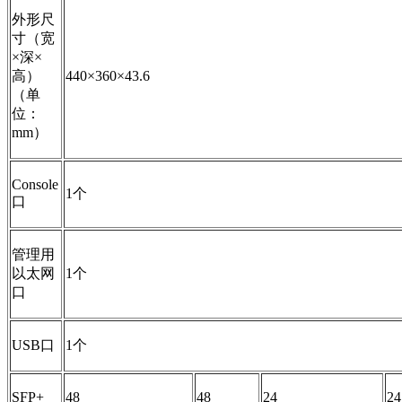
外形尺
寸（宽
×深×
高）
440×360×43.6
（单
位：
mm）
Console
1个
口
管理用
以太网
1个
口
USB口
1个
SFP+
48
48
24
24