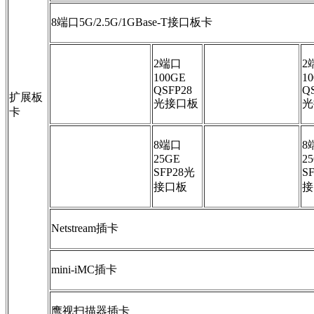
8端口5G/2.5G/1GBase-T接口板卡
2端口
2
100GE
1
QSFP28
Q
扩展板
光接口板
光
卡
8端口
8
25GE
2
SFP28光
S
接口板
接
Netstream插卡
mini-iMC插卡
鹰视扫描器插卡