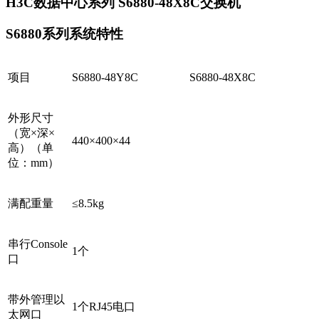
H3C数据中心系列 S6880-48X8C交换机
S6880系列系统特性
项目
S6880-48Y8C
S6880-48X8C
外形尺寸
（宽×深×
440×400×44
高）（单
位：mm）
满配重量
≤8.5kg
串行Console
1个
口
带外管理以
1个RJ45电口
太网口