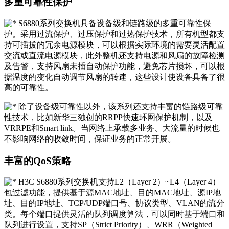
多重可靠性保护
S6880系列交换机具备设备级和链路级的多重可靠性保
护。采用过流保护、过压保护和过热保护技术，所有机型都支
持可插拔的冗余电源模块，可以根据实际环境的需要灵活配置
交流或直流电源模块，此外整机还支持电源和风扇的故障检测
及告警，支持风扇未插自动保护功能，避免芯片损坏，可以根
据温度的变化自动调节风扇的转速，这些设计使设备具备了很
高的可靠性。
除了设备级可靠性以外，该系列还支持丰富的链路级可靠
性技术，比如新华三独创的RRPP快速环网保护机制，以及
VRRPE和Smart link。当网络上承载多业务、大流量的时候也
不影响网络的收敛时间，保证业务的正常开展。
丰富的QoS策略
H3C S6880系列交换机支持L2（Layer 2）~L4（Layer 4）
包过滤功能，提供基于源MAC地址、目的MAC地址、源IP地
址、目的IP地址、TCP/UDP端口号、协议类型、VLAN的流分
类。每个端口提供灵活的队列调度算法，可以同时基于端口和
队列进行设置，支持SP（Strict Priority）、WRR（Weighted