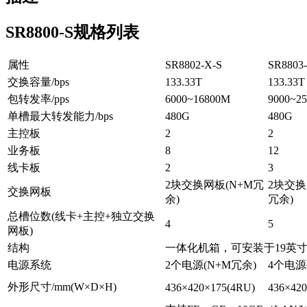
SR8800-S规格列表
属性
SR8802-X-S
SR8803
交换容量/bps
133.33T
133.33T
包转发率/pps
6000~16800M
9000~2
单槽最大转发能力/bps
480G
480G
主控板
2
2
业务板
8
12
线卡板
2
3
2块交换网板(N+M冗
2块交换
交换网板
余)
冗余)
总槽位数(线卡+主控+独立交换
4
5
网板)
结构
一体化机箱，可安装于19英
电源系统
2个电源(N+M冗余)
4个电源
外形尺寸/mm(W×D×H)
436×420×175(4RU)
436×42