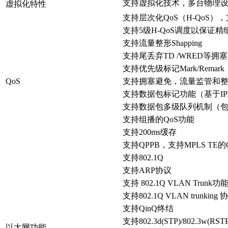
支持虚拟化技术，多台物理
虚拟化特性
支持层次化QoS（H-QoS），
支持5级H-QoS调度以保证
支持流量整形Shapping
支持尾丢弃TD /WRED等拥
支持优先级标记Mark/Remar
QoS
支持拥塞避免，流量监管和整形功能（C
支持数据包标记功能（基于IP地
支持数据包多级队列机制（包括
支持组播的QoS功能
支持200ms缓存
支持QPPB，支持MPLS TE的
支持802.1Q
支持ARP协议
支持 802.1Q VLAN Trunk功
支持802.1Q VLAN trunki
支持QinQ终结
支持802.3d(STP)/802.3w(RSTP
以太网功能