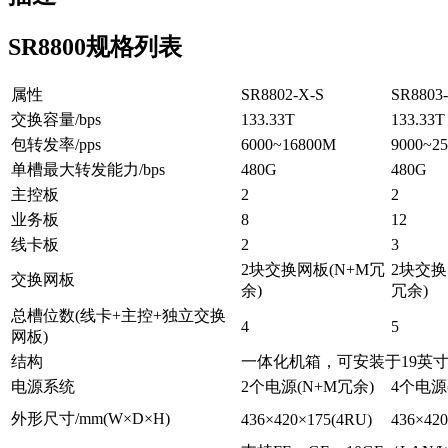
SR8800规格列表
属性
SR8802-X-S
SR8803
交换容量/bps
133.33T
133.33T
包转发率/pps
6000~16800M
9000~2
单槽最大转发能力/bps
480G
480G
主控板
2
2
业务板
8
12
线卡板
2
3
2块交换网板(N+M冗
2块交换
交换网板
余)
冗余)
总槽位数(线卡+主控+独立交换
4
5
网板)
结构
一体化机箱，可安装于19英
电源系统
2个电源(N+M冗余)
4个电源
外形尺寸/mm(W×D×H)
436×420×175(4RU)
436×42