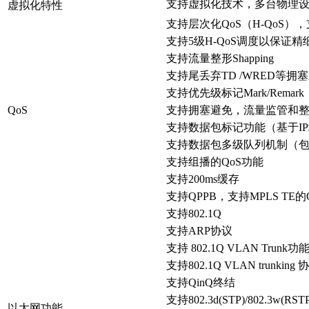
支持虚拟化技术，多台物理
虚拟化特性
支持层次化QoS（H-QoS），
支持5级H-QoS调度以保证
支持流量整形Shapping
支持尾丢弃TD /WRED等拥
支持优先级标记Mark/Remar
QoS
支持拥塞避免，流量监管和整形功能（C
支持数据包标记功能（基于IP地
支持数据包多级队列机制（包括
支持组播的QoS功能
支持200ms缓存
支持QPPB，支持MPLS TE的
支持802.1Q
支持ARP协议
支持 802.1Q VLAN Trunk功
支持802.1Q VLAN trunki
支持QinQ终结
支持802.3d(STP)/802.3w(RSTP
以太网功能