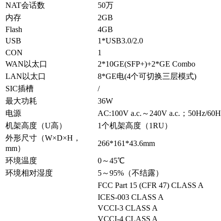
NAT会话数
50万
内存
2GB
Flash
4GB
USB
1*USB3.0/2.0
CON
1
WAN以太口
2*10GE(SFP+)+2*GE Combo
LAN以太口
8*GE电(4个可切换三层模式)
SIC插槽
/
最大功耗
36W
电源
AC:100V a.c.～240V a.c.；50Hz/60H
机架高度（U高）
1个机架高度（1RU）
外形尺寸（W×D×H，
266*161*43.6mm
mm）
环境温度
0～45℃
环境相对湿度
5～95%（不结露）
FCC Part 15 (CFR 47) CLASS A
ICES-003 CLASS A
VCCI-3 CLASS A
VCCI-4 CLASS A