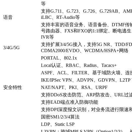
等
支持G.711、G.723、G.726、G.729AB、A
语音
iLBC、RT-Audio等
支持丰富的语音业务、语音备份、DTMF传输支
号路由器、FXS和FXO的1:1绑定、断电逃生、S
IVR等
支持扩展3/4/5G接入，支持5G NR、TDD/FD
3/4G/5G
CDMA2000/EVDO、WCDMA/HSPA+网络
PORTAL、802.1x
Local认证、RBAC、Radius、Tacacs+
ASPF、ACL、FILTER、基于域防火墙、连
IKE/IPSec VPN、ADVPN、GDVPN、L2TP
安全特性
NAT/NAPT、PKI、RSA、URPF
支持DDoS攻击防范、ARP防攻击、URL过
支持EAD端点准入防御功能
支持DPI深度报文识别，对业务流进行限速
国密SM1/2/3/4算法
LDP、Static LSP
L3VPN：跨域MPLS VPN（Option1/2/3