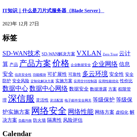
IT知识｜什么是刀片式服务器（Blade Server）
2023年 12月 27日
标签
VXLAN
SD-WAN技术
云计
SD-WAN解决方案
Zero Trust
价格
产品方案
企业网络
算
信息
产品
企业数据安全
多云环境
安全
可扩展性
安全性
可靠性
安全
信息安全性
功能模块
防护
安全风险
实施方案
性价比
定制化解决方案
应用交付控制器
应用性能优化
数据中心
数据中心网络
数据安全
数据泄露
方案
权限管
深信服
等级保护
等级保
理
灵活性
灵活配置
电子邮件安全网关
网络安全
网络性能
护实施方案
网络方案
解
虚拟化
决方案
隔离性
风险评估
防火墙
负载均衡
Calendar