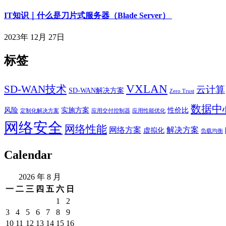
IT知识｜什么是刀片式服务器（Blade Server）
2023年 12月 27日
标签
VXLAN
SD-WAN技术
云计算
SD-WAN解决方案
Zero Trust
数据中
风险
实施方案
性价比
定制化解决方案
应用交付控制器
应用性能优化
网络安全
网络性能
网络方案
解决方案
虚拟化
负载均衡
Calendar
2026 年 8 月
一
二
三
四
五
六
日
1
2
3
4
5
6
7
8
9
10
11
12
13
14
15
16