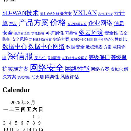
VXLAN
SD-WAN技术
云计
SD-WAN解决方案
Zero Trust
价格
产品方案
企业网络
算
信息
产品
企业数据安全
多云环境
安全
可扩展性
安全性
可靠性
安全
信息安全性
功能模块
防护
安全风险
实施方案
性价比
定制化解决方案
应用交付控制器
应用性能优化
数据中心
数据中心网络
数据安全
数据泄露
方案
权限管
深信服
等级保护
等级保
理
灵活性
灵活配置
电子邮件安全网关
网络安全
网络性能
护实施方案
网络方案
解
虚拟化
决方案
隔离性
风险评估
防火墙
负载均衡
Calendar
2026 年 8 月
一
二
三
四
五
六
日
1
2
3
4
5
6
7
8
9
10
11
12
13
14
15
16